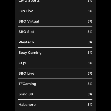
CMD Sports
5%
IDN Live
5%
SBO Virtual
5%
SBO Slot
5%
Playtech
5%
Sexy Gaming
5%
CQ9
5%
SBO Live
5%
TFGaming
5%
Song 88
5%
Habanero
5%