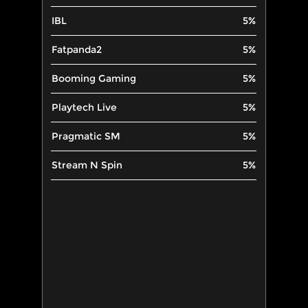
IBL
5%
Fatpanda2
5%
Booming Gaming
5%
Playtech Live
5%
Pragmatic SM
5%
Stream N Spin
5%