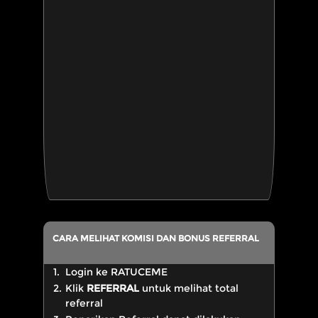
CARA MELIHAT KOMISI DAN BONUS REFERRAL
1.
Login ke RATUCEME
2.
Klik
REFERRAL
untuk melihat total
referral